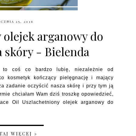
CZNIA 25, 2016
 olejek arganowy do
 skóry - Bielenda
ji to coś co bardzo lubię, niezależnie od
ko kosmetyk kończący pielęgnację i mający
 za zadanie oczyścić nasza skórę i przy tym ją
ormie chciałam Wam dziś troszkę opowiedzieć,
ace Oil Uszlachetniony olejek arganowy do
TAJ WIĘCEJ »