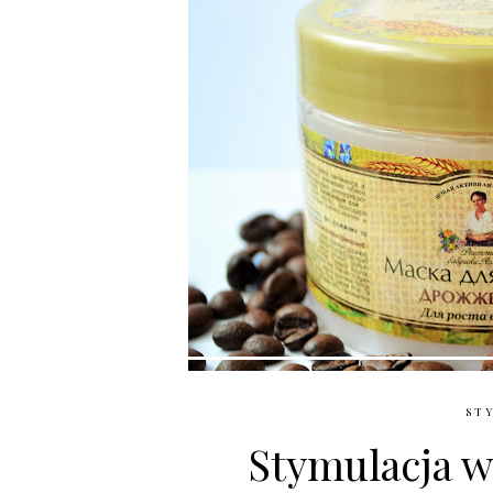
STY
Stymulacja wz