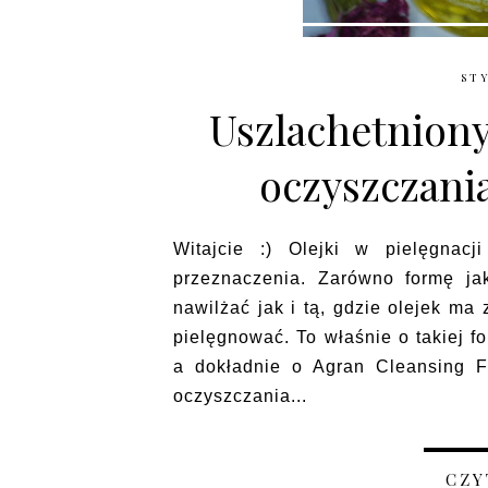
STY
Uszlachetniony
oczyszczania
Witajcie :) Olejki w pielęgnac
przeznaczenia. Zarówno formę ja
nawilżać jak i tą, gdzie olejek ma
pielęgnować. To właśnie o takiej f
a dokładnie o Agran Cleansing F
oczyszczania...
CZY