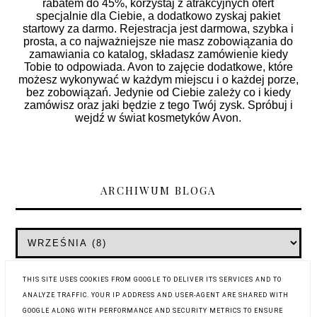
rabatem do 45%, korzystaj z atrakcyjnych ofert
specjalnie dla Ciebie, a dodatkowo zyskaj pakiet
startowy za darmo. Rejestracja jest darmowa, szybka i
prosta, a co najważniejsze nie masz zobowiązania do
zamawiania co katalog, składasz zamówienie kiedy
Tobie to odpowiada. Avon to zajęcie dodatkowe, które
możesz wykonywać w każdym miejscu i o każdej porze,
bez zobowiązań. Jedynie od Ciebie zależy co i kiedy
zamówisz oraz jaki będzie z tego Twój zysk. Spróbuj i
wejdź w świat kosmetyków Avon.
ARCHIWUM BLOGA
THIS SITE USES COOKIES FROM GOOGLE TO DELIVER ITS SERVICES AND TO
ANALYZE TRAFFIC. YOUR IP ADDRESS AND USER-AGENT ARE SHARED WITH
GOOGLE ALONG WITH PERFORMANCE AND SECURITY METRICS TO ENSURE