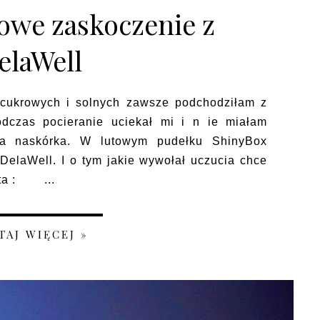
owe zaskoczenie z
elaWell
rowych i solnych zawsze podchodziłam z
odczas pocieranie uciekał mi i n ie miałam
nia naskórka. W lutowym pudełku ShinyBox
elaWell. I o tym jakie wywołał uczucia chce
nta : ...
TAJ WIĘCEJ »