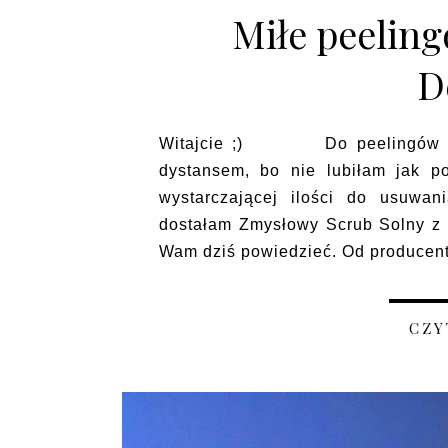
Miłe peeling
D
Witajcie ;) Do peelingów cuk
dystansem, bo nie lubiłam jak p
wystarczającej ilości do usuwa
dostałam Zmysłowy Scrub Solny z D
Wam dziś powiedzieć. Od produce
CZY