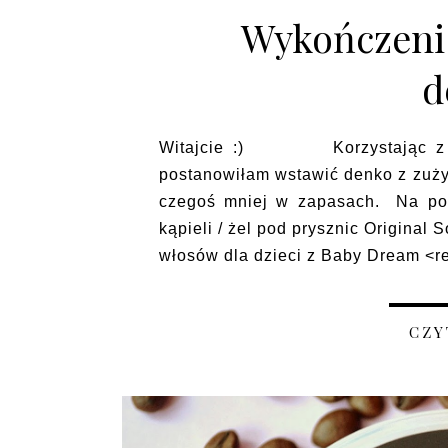
Wykończeni 
d
Witajcie :) Korzystając z morz
postanowiłam wstawić denko z zużyc
czegoś mniej w zapasach. Na począ
kąpieli / żel pod prysznic Original
włosów dla dzieci z Baby Dream <re
CZY