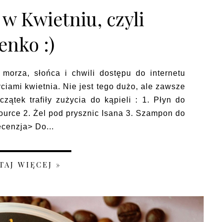
w Kwietniu, czyli
enko :)
a, słońca i chwili dostępu do internetu
iami kwietnia. Nie jest tego dużo, ale zawsze
tek trafiły zużycia do kąpieli : 1. Płyn do
 Source 2. Żel pod prysznic Isana 3. Szampon do
cenzja> Do...
TAJ WIĘCEJ »