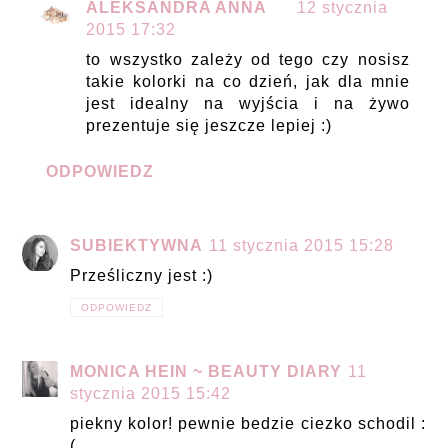
ALEKSANDRA ANNA
12 stycznia
2015 17:32
to wszystko zależy od tego czy nosisz
takie kolorki na co dzień, jak dla mnie
jest idealny na wyjścia i na żywo
prezentuje się jeszcze lepiej :)
ODPOWIEDZ
SUBIEKTYWNA
11 stycznia 2015 15:28
Prześliczny jest :)
ODPOWIEDZ
MONICA HEIN ~ BEAUTY DIARY
11
stycznia 2015 15:42
piekny kolor! pewnie bedzie ciezko schodil :
(