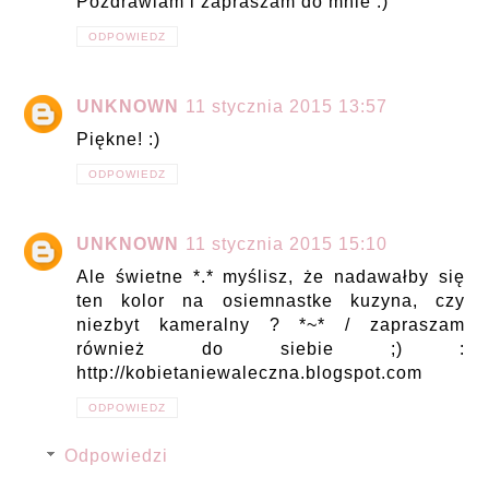
Pozdrawiam i zapraszam do mnie :)
ODPOWIEDZ
UNKNOWN
11 stycznia 2015 13:57
Piękne! :)
ODPOWIEDZ
UNKNOWN
11 stycznia 2015 15:10
Ale świetne *.* myślisz, że nadawałby się
ten kolor na osiemnastke kuzyna, czy
niezbyt kameralny ? *~* / zapraszam
również do siebie ;) :
http://kobietaniewaleczna.blogspot.com
ODPOWIEDZ
Odpowiedzi