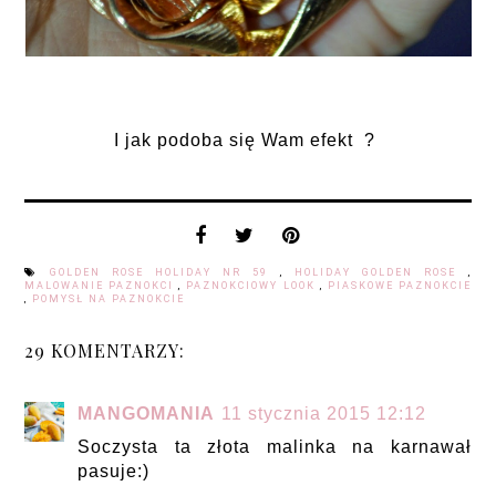
I jak podoba się Wam efekt ?
GOLDEN ROSE HOLIDAY NR 59
,
HOLIDAY GOLDEN ROSE
,
MALOWANIE PAZNOKCI
,
PAZNOKCIOWY LOOK
,
PIASKOWE PAZNOKCIE
,
POMYSŁ NA PAZNOKCIE
29 KOMENTARZY:
MANGOMANIA
11 stycznia 2015 12:12
Soczysta ta złota malinka na karnawał
pasuje:)