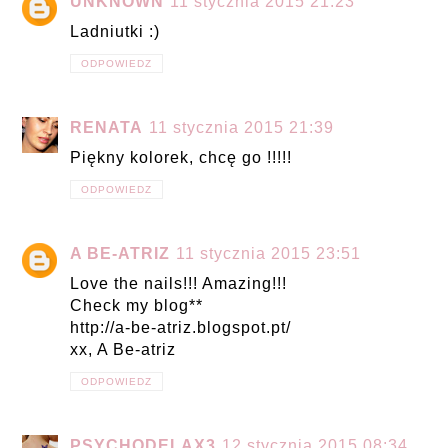
UNKNOWN
11 stycznia 2015 21:23
Ladniutki :)
ODPOWIEDZ
RENATA
11 stycznia 2015 21:39
Piękny kolorek, chcę go !!!!!
ODPOWIEDZ
A BE-ATRIZ
11 stycznia 2015 23:51
Love the nails!!! Amazing!!!
Check my blog**
http://a-be-atriz.blogspot.pt/
xx, A Be-atriz
ODPOWIEDZ
PSYCHODELAX3
12 stycznia 2015 08:34