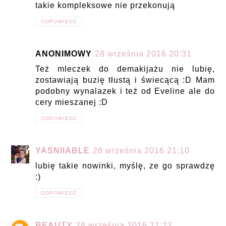
takie kompleksowe nie przekonują
ODPOWIEDZ
ANONIMOWY
28 września 2016 20:31
Też mleczek do demakijażu nie lubię,
zostawiają buzię tłustą i świecącą :D Mam
podobny wynalazek i też od Eveline ale do
cery mieszanej :D
ODPOWIEDZ
YASNIIABLE
28 września 2016 21:10
lubię takie nowinki, myślę, ze go sprawdzę
:)
ODPOWIEDZ
BEAUTY
28 września 2016 21:22