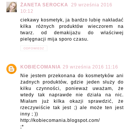
ŻANETA SEROCKA
29 września 2016
10:12
ciekawy kosmetyk, ja bardzo lubię nakładać
kilka różnych produktów wieczorem na
twarz. od demakijażu do właściwej
pielęgnacji mija sporo czasu.
ODPOWIEDZ
KOBIECOMANIA
29 września 2016 11:16
Nie jestem przekonana do kosmetyków ani
żadnych produktów, gdzie jeden służy do
kilku czynności, ponieważ uważam, że
wtedy tak naprawde nie działa na nic.
Miałam już kilka okazji sprawdzić, że
rzeczywiście tak jest ;) ale może ten jest
inny ; ))
http://kobiecomania.blogspot.com/
;*