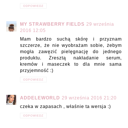
ODPOWIEDZ
MY STRAWBERRY FIELDS
29 września
2016 12:05
Mam bardzo suchą skórę i przyznam
szczerze, że nie wyobrażam sobie, żebym
mogła zawęzić pielęgnację do jednego
produktu. Zresztą nakładanie serum,
kremów i maseczek to dla mnie sama
przyjemność :)
ODPOWIEDZ
ADDELEWORLD
29 września 2016 21:20
czeka w zapasach , właśnie ta wersja :)
ODPOWIEDZ