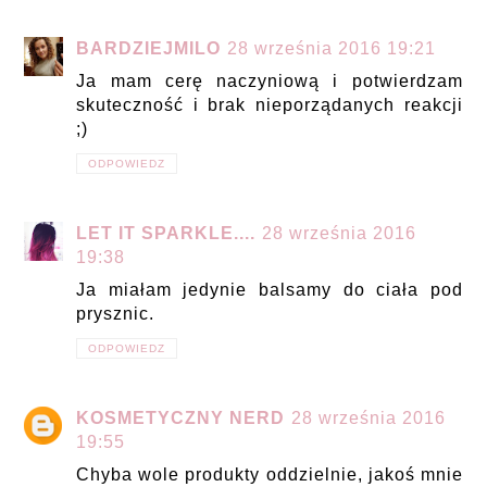
BARDZIEJMILO
28 września 2016 19:21
Ja mam cerę naczyniową i potwierdzam
skuteczność i brak nieporządanych reakcji
;)
ODPOWIEDZ
LET IT SPARKLE....
28 września 2016
19:38
Ja miałam jedynie balsamy do ciała pod
prysznic.
ODPOWIEDZ
KOSMETYCZNY NERD
28 września 2016
19:55
Chyba wole produkty oddzielnie, jakoś mnie