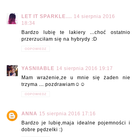
LET IT SPARKLE....
14 sierpnia 2016
18:34
Bardzo lubię te lakiery ...choć ostatnio
przerzuciłam się na hybrydy :D
ODPOWIEDZ
YASNIIABLE
14 sierpnia 2016 19:17
Mam wrażenie,ze u mnie się żaden nie
trzyma ... pozdrawiam☺☺
ODPOWIEDZ
ANNA
15 sierpnia 2016 17:16
Bardzo je lubię,maja idealne pojemności i
dobre pędzelki :)