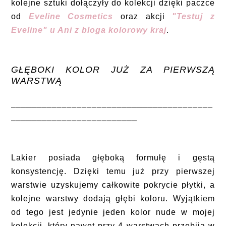
kolejne sztuki dołączyły do kolekcji dzięki paczce
od
Eveline Cosmetics
oraz akcji
"Testuj z
Eveline" u Ani z bloga kolorowy kraj
.
GŁĘBOKI KOLOR JUŻ ZA PIERWSZĄ
WARSTWĄ
________________________________________
_________________________
Lakier posiada głęboką formułę i gęstą
konsystencję. Dzięki temu już przy pierwszej
warstwie uzyskujemy całkowite pokrycie płytki, a
kolejne warstwy dodają głębi koloru. Wyjątkiem
od tego jest jedynie jeden kolor nude w mojej
kolekcji, który nawet przy 4 warstwach przebija w