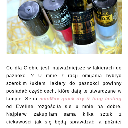
Co dla Ciebie jest najważniejsze w lakierach do
paznokci ? U mnie z racji omijania hybryd
szerokim łukiem, lakiery do paznokci powinny
posiadać część cech, które dają te utwardzane w
lampie. Seria
miniMax quick dry & long lasting
od Eveline rozgościła się u mnie na dobre.
Najpierw zakupiłam sama kilka sztuk z
ciekawości jak się będą sprawdzać, a później