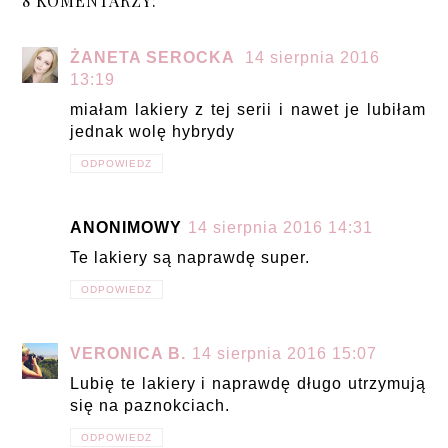
8 KOMENTARZY:
ŻANETA SEROCKA
14 sierpnia 2016
13:19
miałam lakiery z tej serii i nawet je lubiłam
jednak wolę hybrydy
ODPOWIEDZ
ANONIMOWY
14 sierpnia 2016 14:31
Te lakiery są naprawdę super.
ODPOWIEDZ
VERONICA B.
14 sierpnia 2016 15:07
Lubię te lakiery i naprawdę długo utrzymują
się na paznokciach.
ODPOWIEDZ