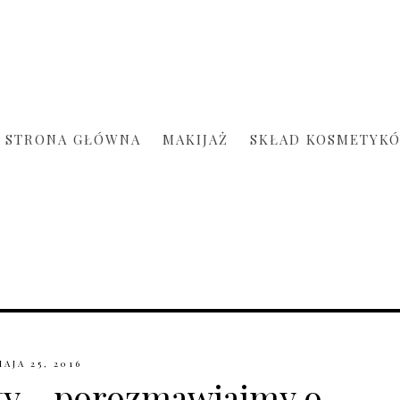
STRONA GŁÓWNA
MAKIJAŻ
SKŁAD KOSMETYK
MAJA 25, 2016
ty - porozmawiajmy o