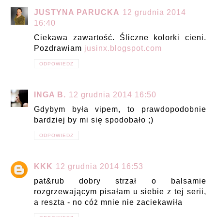
JUSTYNA PARUCKA
12 grudnia 2014
16:40
Ciekawa zawartość. Śliczne kolorki cieni.
Pozdrawiam
jusinx.blogspot.com
ODPOWIEDZ
INGA B.
12 grudnia 2014 16:50
Gdybym była vipem, to prawdopodobnie
bardziej by mi się spodobało ;)
ODPOWIEDZ
KKK
12 grudnia 2014 16:53
pat&rub dobry strzał o balsamie
rozgrzewającym pisałam u siebie z tej serii,
a reszta - no cóż mnie nie zaciekawiła