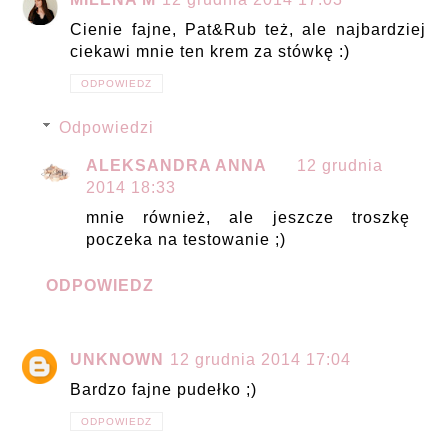
Cienie fajne, Pat&Rub też, ale najbardziej
ciekawi mnie ten krem za stówkę :)
ODPOWIEDZ
Odpowiedzi
ALEKSANDRA ANNA
12 grudnia
2014 18:33
mnie również, ale jeszcze troszkę
poczeka na testowanie ;)
ODPOWIEDZ
UNKNOWN
12 grudnia 2014 17:04
Bardzo fajne pudełko ;)
ODPOWIEDZ