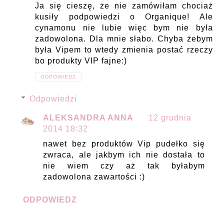
Ja się cieszę, że nie zamówiłam chociaż
kusiły podpowiedzi o Organique! Ale
cynamonu nie lubie więc bym nie była
zadowolona. Dla mnie słabo. Chyba żebym
była Vipem to wtedy zmienia postać rzeczy
bo produkty VIP fajne:)
ODPOWIEDZ
Odpowiedzi
ALEKSANDRA ANNA
12 grudnia
2014 18:32
nawet bez produktów Vip pudełko się
zwraca, ale jakbym ich nie dostała to
nie wiem czy aż tak byłabym
zadowolona zawartości :)
ODPOWIEDZ