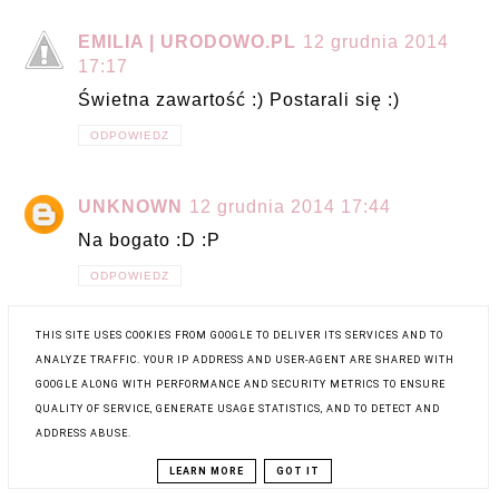
EMILIA | URODOWO.PL
12 grudnia 2014
17:17
Świetna zawartość :) Postarali się :)
ODPOWIEDZ
UNKNOWN
12 grudnia 2014 17:44
Na bogato :D :P
ODPOWIEDZ
THIS SITE USES COOKIES FROM GOOGLE TO DELIVER ITS SERVICES AND TO
ŚWIAT PIĘKNA I TESTOWANIA.
12
ANALYZE TRAFFIC. YOUR IP ADDRESS AND USER-AGENT ARE SHARED WITH
grudnia 2014 18:03
GOOGLE ALONG WITH PERFORMANCE AND SECURITY METRICS TO ENSURE
Ciekawa zawartość :)
QUALITY OF SERVICE, GENERATE USAGE STATISTICS, AND TO DETECT AND
ADDRESS ABUSE.
ODPOWIEDZ
LEARN MORE
GOT IT