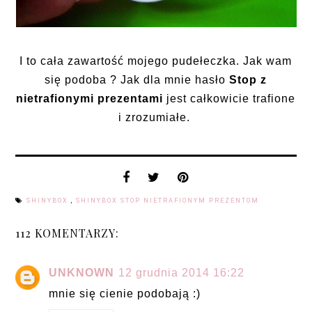
I to cała zawartość mojego pudełeczka. Jak wam
się podoba ? Jak dla mnie hasło
Stop z
nietrafionymi prezentami
jest całkowicie trafione
i zrozumiałe.
SHINYBOX
,
SHINYBOX STOP NIETRAFIONYM PREZENTOM
112 KOMENTARZY:
UNKNOWN
12 grudnia 2014 16:22
mnie się cienie podobają :)