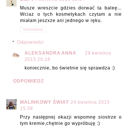
Musze wreszcie gdzies dorwać ta baleę...
Wciaz o tych kosmetykach czytam a nie
miałam jeszxze ani jednego w ręku.
ODPOWIEDZ
Odpowiedzi
ALEKSANDRA ANNA
29 kwietnia
2015 20:18
koniecznie, bo świetnie się sprawdza :)
ODPOWIEDZ
MALINKOWY ŚWIAT
24 kwietnia 2015
15:39
Przy następnej okazji wspomnę siostrze o
tym kremie,chętnie go wypróbuję :)