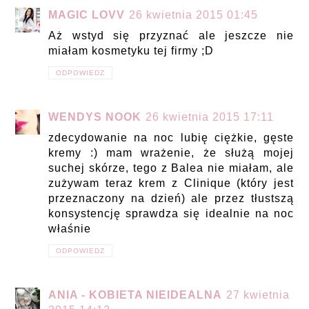
MAGIC LOVV
26 kwietnia 2015 01:45
Aż wstyd się przyznać ale jeszcze nie
miałam kosmetyku tej firmy ;D
ODPOWIEDZ
WENDYS NOOK
26 kwietnia 2015 17:11
zdecydowanie na noc lubię ciężkie, gęste
kremy :) mam wrażenie, że służą mojej
suchej skórze, tego z Balea nie miałam, ale
zużywam teraz krem z Clinique (który jest
przeznaczony na dzień) ale przez tłustszą
konsystencję sprawdza się idealnie na noc
właśnie
ODPOWIEDZ
ANIA - KOBIETA NIEIDEALNA
27 kwietnia