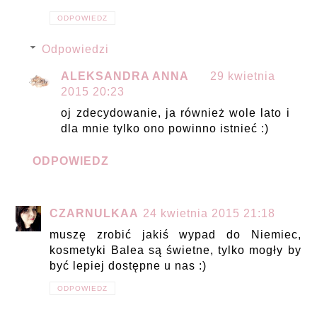
ODPOWIEDZ
Odpowiedzi
ALEKSANDRA ANNA
29 kwietnia
2015 20:23
oj zdecydowanie, ja również wole lato i
dla mnie tylko ono powinno istnieć :)
ODPOWIEDZ
CZARNULKAA
24 kwietnia 2015 21:18
muszę zrobić jakiś wypad do Niemiec,
kosmetyki Balea są świetne, tylko mogły by
być lepiej dostępne u nas :)
ODPOWIEDZ