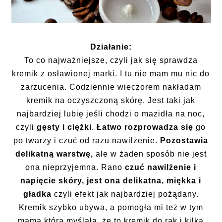
Działanie:
To co najważniejsze, czyli jak się sprawdza
kremik z osławionej marki. I tu nie mam mu nic do
zarzucenia. Codziennie wieczorem nakładam
kremik na oczyszczoną skórę. Jest taki jak
najbardziej lubię jeśli chodzi o mazidła na noc,
czyli
gęsty i ciężki
.
Łatwo rozprowadza się
go
po twarzy i czuć od razu nawilżenie.
Pozostawia
delikatną warstwę,
ale w żaden sposób nie jest
ona nieprzyjemna. Rano
czuć nawilżenie i
napięcie skóry, jest ona delikatna, miękka i
gładka
czyli efekt jak najbardziej pożądany.
Kremik szybko ubywa, a pomogła mi też w tym
mama która myślała, że to kremik do rąk i kilka