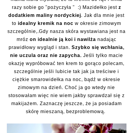
razy sobie go "pożyczyła " :) Mazidełko jest
z
dodatkiem maliny nordyckiej
. Jak dla mnie jest
to
idealny kremik na noc
w okresie zimowym
szczególnie,.Gdy nasza skóra wystawiana jest na
mróz
on idealnie ją koi i nawilża
nadając
prawidłowy wygląd i stan.
Szybko się wchłania,
nie uczula oraz nie zapycha.
Jeśli tylko macie
okazję wypróbować ten krem to gorąco polecam,
szczególnie jeśli lubicie tak jak ja treściwe i
ciężkie smarowidełka na noc, bądź w okresie
zimowym na dzień. Choć ja go wtedy nie
stosowałam więc nie wiem jakby sprawdzał się z
makijażem. Zaznaczę jeszcze, że ja posiadam
skórę mieszaną, bezproblemową.