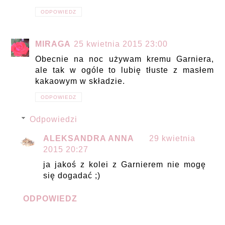
ODPOWIEDZ
MIRAGA
25 kwietnia 2015 23:00
Obecnie na noc używam kremu Garniera,
ale tak w ogóle to lubię tłuste z masłem
kakaowym w składzie.
ODPOWIEDZ
Odpowiedzi
ALEKSANDRA ANNA
29 kwietnia
2015 20:27
ja jakoś z kolei z Garnierem nie mogę
się dogadać ;)
ODPOWIEDZ