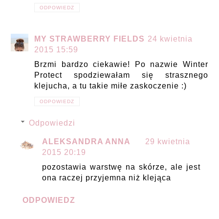
ODPOWIEDZ
MY STRAWBERRY FIELDS
24 kwietnia
2015 15:59
Brzmi bardzo ciekawie! Po nazwie Winter
Protect spodziewałam się strasznego
klejucha, a tu takie miłe zaskoczenie :)
ODPOWIEDZ
Odpowiedzi
ALEKSANDRA ANNA
29 kwietnia
2015 20:19
pozostawia warstwę na skórze, ale jest
ona raczej przyjemna niż klejąca
ODPOWIEDZ