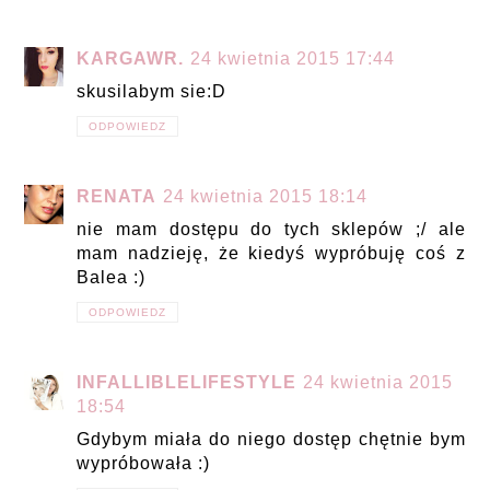
KARGAWR.
24 kwietnia 2015 17:44
skusilabym sie:D
ODPOWIEDZ
RENATA
24 kwietnia 2015 18:14
nie mam dostępu do tych sklepów ;/ ale
mam nadzieję, że kiedyś wypróbuję coś z
Balea :)
ODPOWIEDZ
INFALLIBLELIFESTYLE
24 kwietnia 2015
18:54
Gdybym miała do niego dostęp chętnie bym
wypróbowała :)