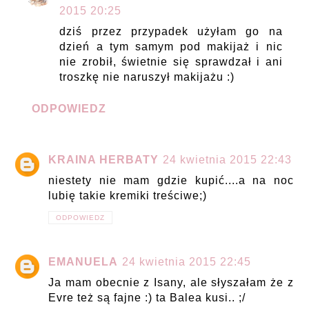
2015 20:25
dziś przez przypadek użyłam go na
dzień a tym samym pod makijaż i nic
nie zrobił, świetnie się sprawdzał i ani
troszkę nie naruszył makijażu :)
ODPOWIEDZ
KRAINA HERBATY
24 kwietnia 2015 22:43
niestety nie mam gdzie kupić....a na noc
lubię takie kremiki treściwe;)
ODPOWIEDZ
EMANUELA
24 kwietnia 2015 22:45
Ja mam obecnie z Isany, ale słyszałam że z
Evre też są fajne :) ta Balea kusi.. ;/