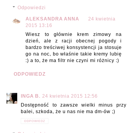
Odpowiedzi
ALEKSANDRA ANNA
24 kwietnia
2015 13:16
Wiesz to głównie krem zimowy na
dzień, ale z racji obecnej pogody i
bardzo treściwej konsystencji ja stosuje
go na noc, bo właśnie takie kremy lubię
:) a to, że ma filtr nie czyni mi różnicy :)
ODPOWIEDZ
INGA B.
24 kwietnia 2015 12:56
Dostępność to zawsze wielki minus przy
balei, szkoda, że u nas nie ma dm-ów ;)
ODPOWIEDZ