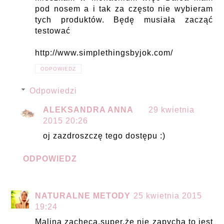
pod nosem a i tak za często nie wybieram
tych produktów. Będę musiała zacząć
testować
http://www.simplethingsbyjok.com/
ODPOWIEDZ
Odpowiedzi
ALEKSANDRA ANNA
29 kwietnia
2015 20:26
oj zazdroszczę tego dostępu :)
ODPOWIEDZ
NATURALNE METODY
25 kwietnia 2015
19:24
Malina zachęca,super,że nie zapycha to jest