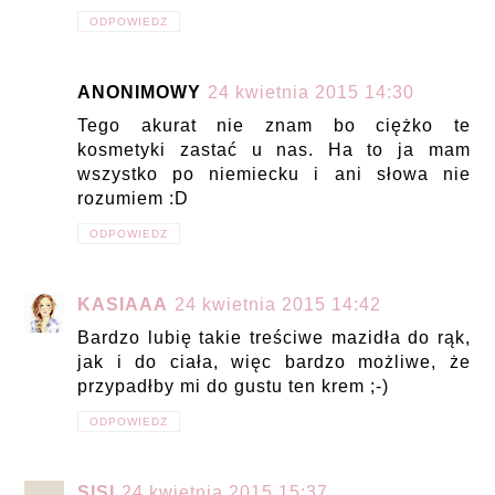
ODPOWIEDZ
ANONIMOWY
24 kwietnia 2015 14:30
Tego akurat nie znam bo ciężko te
kosmetyki zastać u nas. Ha to ja mam
wszystko po niemiecku i ani słowa nie
rozumiem :D
ODPOWIEDZ
KASIAAA
24 kwietnia 2015 14:42
Bardzo lubię takie treściwe mazidła do rąk,
jak i do ciała, więc bardzo możliwe, że
przypadłby mi do gustu ten krem ;-)
ODPOWIEDZ
SISI
24 kwietnia 2015 15:37