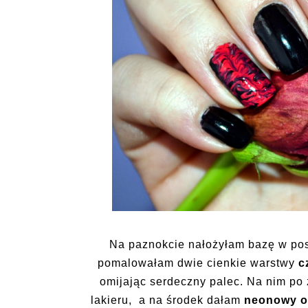
Na paznokcie nałożyłam bazę w post
pomalowałam dwie cienkie warstwy
c
omijając serdeczny palec. Na nim po
lakieru, a na środek dałam
neonowy od