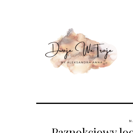
M
Paznokciowy loo