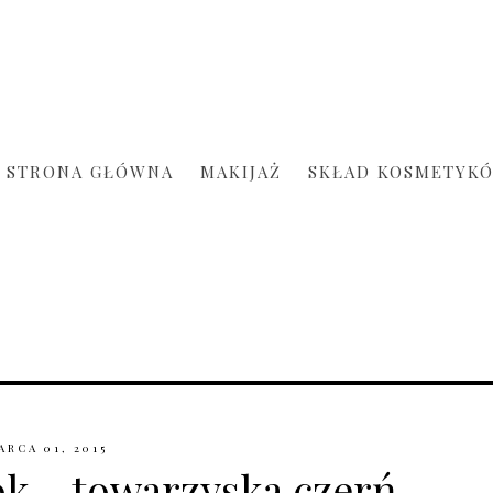
STRONA GŁÓWNA
MAKIJAŻ
SKŁAD KOSMETYK
ARCA 01, 2015
k - towarzyska czerń