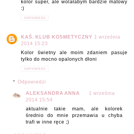
kolor super, ale wolałabym bardzie matowy
:)
ODPOWIEDZ
KAŚ. KLUB KOSMETYCZNY
1 września
2014 15:23
Kolor świetny ale moim zdaniem pasuje
tylko do mocno opalonych dłoni
ODPOWIEDZ
Odpowiedzi
ALEKSANDRA ANNA
1 września
2014 15:54
aktualnie takie mam, ale kolorek
średnio do mnie przemawia u chyba
trafi w inne ręce ;)