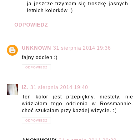
ja jeszcze trzymam się troszkę jasnych
letnich kolorków :)
ODPOWIEDZ
UNKNOWN
31 sierpnia 2014 19:36
fajny odcien :)
ODPOWIEDZ
IZ.
31 sierpnia 2014 19:40
Ten kolor jest przepiękny, niestety, nie
widziałam tego odcienia w Rossmannie-
choć szukałam przy każdej wizycie. :(
ODPOWIEDZ