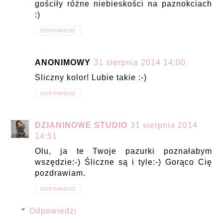
gościły różne niebieskości na paznokciach
:)
ODPOWIEDZ
ANONIMOWY
31 sierpnia 2014 14:00
Sliczny kolor! Lubie takie :-)
ODPOWIEDZ
DZIANINOWE STUDIO
31 sierpnia 2014
14:51
Olu, ja te Twoje pazurki poznałabym
wszędzie:-) Śliczne są i tyle:-) Gorąco Cię
pozdrawiam.
ODPOWIEDZ
Odpowiedzi