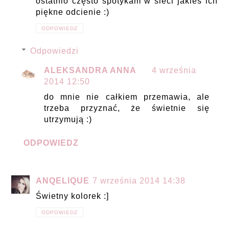
ostatnio często spotykam w sieci jakieś ich
piękne odcienie :)
ODPOWIEDZ
Odpowiedzi
ALEKSANDRA ANNA
4 września
2014 12:50
do mnie nie całkiem przemawia, ale
trzeba przyznać, że świetnie się
utrzymują :)
ODPOWIEDZ
ANQELIQUE
7 września 2014 14:38
Świetny kolorek :]
ODPOWIEDZ