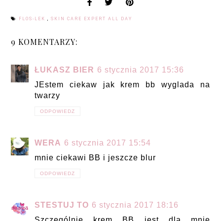
FLOS-LEK
,
SKIN CARE EXPERT ALL DAY
9 KOMENTARZY:
ŁUKASZ BIER
6 stycznia 2017 15:36
JEstem ciekaw jak krem bb wyglada na
twarzy
ODPOWIEDZ
WERA
6 stycznia 2017 15:54
mnie ciekawi BB i jeszcze blur
ODPOWIEDZ
STESTUJ TO
6 stycznia 2017 18:16
Szczególnie krem BB jest dla mnie