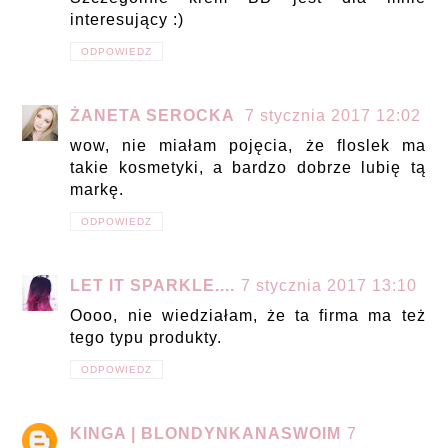
interesujący :)
ODPOWIEDZ
ŻANETA SEROCKA
7 stycznia 2017 12:02
wow, nie miałam pojęcia, że floslek ma
takie kosmetyki, a bardzo dobrze lubię tą
markę.
ODPOWIEDZ
LET IT SPARKLE....
7 stycznia 2017 13:10
Oooo, nie wiedziałam, że ta firma ma też
tego typu produkty.
ODPOWIEDZ
KINGA | BLONDYNKANASWOIM
7